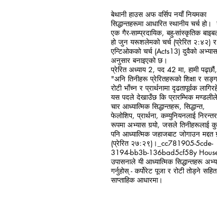
बेथानी हाउस अफ वर्सिप नयाँ नियमका
सिद्धान्तहरूमा आधारित स्थानीय चर्च हो। 
एक गैर-साम्प्रदायिक, बहु-सांस्कृतिक बाइब
हो जुन यरूशलेमको चर्च (प्रेरित २:४२) र
एन्टिओकको चर्च (Acts13) दुवैको अभ्या
अनुसार बनाइएको छ।
प्रेरित अध्याय 2, पद 42 मा, हामी पढ्छौं,
"अनि तिनीहरू प्रेरितहरूको शिक्षा र सङ्ग
रोटी भाँच्न र प्रार्थनामा दृढतापूर्वक लागिर
यस पदले देखाउँछ कि प्रारम्भिक मण्डलीले
चार आध्यात्मिक सिद्धान्तहरू, सिद्धान्त,
फेलोशिप, प्रार्थना, कम्युनियनलाई निरन्तर
रूपमा अभ्यास गर्‍यो, जसले तिनीहरूलाई कु
पनि आध्यात्मिक जहाजबाट जोगाउन मद्दत गर्
(प्रेरित २७:२९)।_cc781905-5cde-
3194-bb3b-136bad5cf58y Hous
उपासनाले यी आध्यात्मिक सिद्धान्तहरू अभ्
गर्नुहोस् - कर्पोरेट पूजा र रोटी तोड्ने सहित
साप्ताहिक आधारमा।