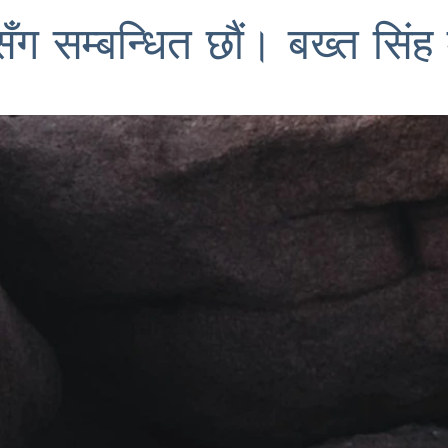
सँग सम्बन्धित छौं। बख्त सिंह