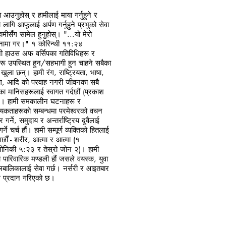
 आउनुहोस् र हामीलाई माया गर्नुहुने र
ो लागि आफूलाई अर्पण गर्नुहुने प्रभुको सेवा
हामीसँग सामेल हुनुहोस्। "...यो मेरो
नामा गर।" १ कोरिन्थी ११:२४
नी हाउस अफ वर्सिपका गतिविधिहरू र
हरू उपस्थित हुन/सहभागी हुन चाहने सबैका
 खुला छन्। हामी रंग, राष्ट्रियता, भाषा,
ग, आदि को परवाह नगरी जीवनका सबै
्रका मानिसहरूलाई स्वागत गर्दछौं (प्रकाश
। हामी समकालीन घटनाहरू र
यकताहरूको सम्बन्धमा परमेश्वरको वचन
र गर्ने, समुदाय र अन्तर्राष्ट्रिय दुवैलाई
गर्ने चर्च हौं। हामी सम्पूर्ण व्यक्तिको हितलाई
गर्छौं - शरीर, आत्मा र आत्मा (१
ोनिकी ५:२३ र तेस्रो जोन २)। हामी
 पारिवारिक मण्डली हौं जसले वयस्क, युवा
लबालिकालाई सेवा गर्छ। नर्सरी र आइतबार
ल प्रदान गरिएको छ।