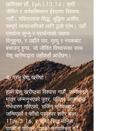
छापिएका छौं, Eph.l:13,14। हामी
जीवित र सर्वशक्तिमान ईश्वरमा विश्वास
गर्छौं। पवित्रतामा सिद्ध, बुद्धिमा असीम,
सम्पूर्ण मानवजातिको लागि ठूलो प्रेम। उहाँ
प्रार्थना सुन्नु र प्रार्थनाको जवाफ
दिनुहुन्छ, र उहाँले पाप, मृत्यु र नरकबाट
बचाउनु हुन्छ, जो जीवित विश्वासका साथ
येशू ख्रीष्टद्वारा उहाँकहाँ आउँछन्।
4) प्रभु येशू ख्रीष्ट।
हामी येशू ख्रीष्टमा विश्वास गर्छौं, परमेश्वरले
मात्र जन्मनुभएको पुत्र, पवित्र आत्माद्वारा
गर्भधारण गरिएको, भर्जिन मरियमबाट
जन्मिएको र साँचो परमेश्वर शरीर बन्न,
1Tim.3:16, र साँचो सिद्ध मानिस,
पापविना पवित्र, पापको प्रायश्चित गर्दै।