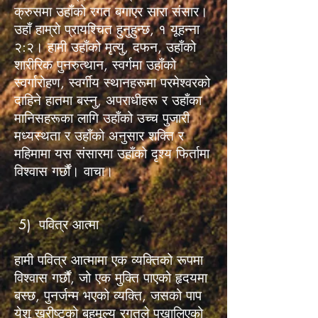
क्रुसमा उहाँको रगत बगाएर सारा संसार।
उहाँ हाम्रो प्रायश्चित हुनुहुन्छ, १ यूहन्ना
२:२। हामी उहाँको मृत्यु, दफन, उहाँको
शारीरिक पुनरुत्थान, स्वर्गमा उहाँको
स्वर्गारोहण, स्वर्गीय स्थानहरूमा परमेश्वरको
दाहिने हातमा बस्नु, अपराधीहरू र उहाँका
मानिसहरूका लागि उहाँको उच्च पुजारी
मध्यस्थता र उहाँको अनुसार शक्ति र
महिमामा यस संसारमा उहाँको दृश्य फिर्तामा
विश्वास गर्छौं। वाचा।
5) पवित्र आत्मा
हामी पवित्र आत्मामा एक व्यक्तिको रूपमा
विश्वास गर्छौं, जो एक मुक्ति पाएको हृदयमा
बस्छ, पुनर्जन्म भएको व्यक्ति, जसको पाप
येशू ख्रीष्टको बहुमूल्य रगतले पखालिएको