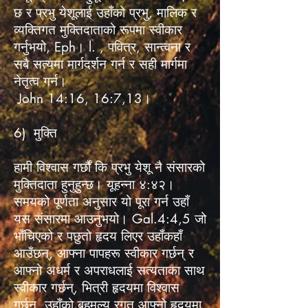
छ र प्रभु येशूलाई उहाँको प्रभु, मालिक र
व्यक्तिगत मुक्तिदाताको रूपमा स्वीकार
गर्नुभयो, Eph। l. , पवित्र, सान्त्वना र
सबै सत्यमा मार्गदर्शन गर्न र सही मार्गमा
नेतृत्व गर्न।
John 14:16, 16:7,13।
6) मुक्ति
हामी विश्वास गर्छौं कि प्रभु येशू नै संसारको
मुक्तिदाता हुनुहुन्छ। यूहन्ना ४:४२।
समयको पूर्णता अनुसार यो पूरा गर्न उहाँ
यस संसारमा आउनुभयो। Gal.4:4,5 जो
भाँचिएको र पछुतो हृदय लिएर उहाँकहाँ
आउँछन्, आफ्ना पापहरू स्वीकार गर्छन् र
आफ्नो अधर्म र अपराधलाई सत्यताका साथ
स्वीकार गर्छन्, भित्री हृदयमा विश्वास
गर्छन्, उहाँको बहुमूल्य रगत आफ्नो हृदयमा