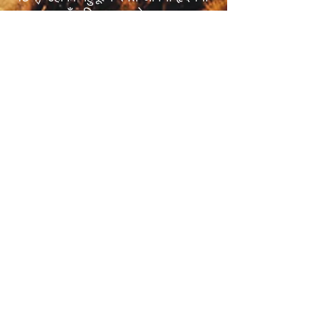
राख्छन्, उहाँ मुक्ति पाउनुहुनेछ।
7) Baptism
हामी एक विश्वासीको विसर्जन बप्तिस्मा,
Eph मा विश्वास गर्छौं। 4:4,5, वयस्कको
बप्तिस्मा वा child बप्तिस्मा, जो नयाँ
जन्मेका छन् (माथिबाट जन्मेका छन्)
John.3:3,5, पापहरूको क्षमाको
आश्वासन र पूर्ण क्षतिपूर्ति छ।
Acts.19:18,19, तिनीहरू यस संसारमा
मरेका छन्, रोमी 6:2-4, तिनीहरूले मात्र
बप्तिस्माको पानीको यो अद्भुत गवाही पाउन
सक्छन्।
8) पूजा
हामी आत्मा र सत्यमा साँचो उपासनामा