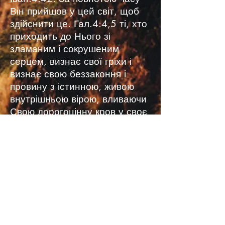
Він прийшов у цей світ, щоб
здійснити це. Гал.4:4,5 ті, хто
приходить до Нього зі
зламаним і сокрушеним
серцем, визнає свої гріхи і
визнає свою беззаконня і
провину з істинною, живою
внутрішньою вірою, вливаючи
Свою дорогоцінну кров у своє
серце, він спасається.
7) Хрещення
Ми віримо в хрещення
зануренням одного віруючого,
Еф. 4:4,5, а не хрещення
дорослих або дитяче
хрещення, ті, хто народжений