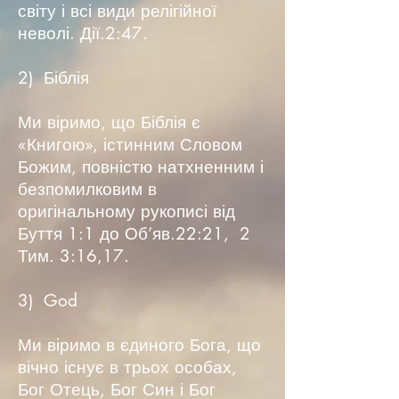
світу і всі види релігійної
неволі. Дії.2:47.
2) Біблія
Ми віримо, що Біблія є
«Книгою», істинним Словом
Божим, повністю натхненним і
безпомилковим в
оригінальному рукописі від
Буття 1:1 до Об’яв.22:21, 2
Тим. 3:16,17.
3) God
Ми віримо в єдиного Бога, що
вічно існує в трьох особах,
Бог Отець, Бог Син і Бог