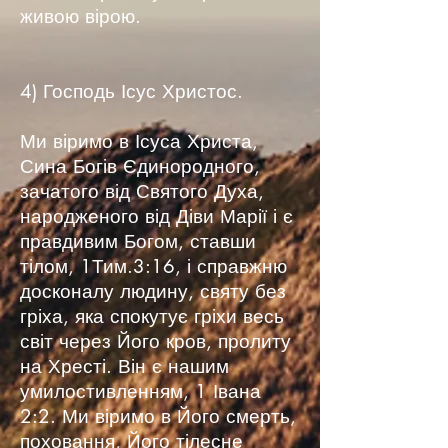
живою вірою.
4) Господь Ісус Христос.
Ми віримо в Ісуса Христа,
Сина Богів Єдинородного,
зачатого від Святого Духа,
народженого від Діви Марії і є
правдивим Богом, ставши
тілом, 1Тим.3:16, і справжню
досконалу людину, святу без
гріха, яка спокутує гріхи весь
світ через Його кров, пролиту
на Хресті. Він є нашим
умилостивленням, 1 Івана
2:2. Ми віримо в Його смерть,
поховання, Його тілесне