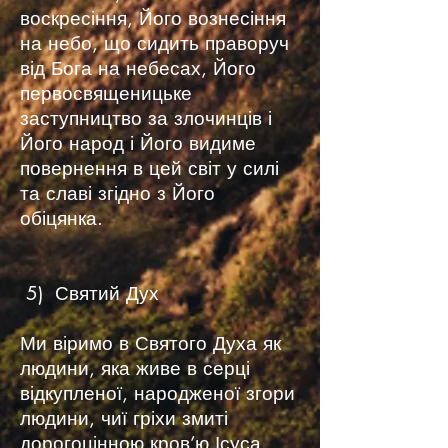
воскресіння, Його вознесіння
на небо, що сидить праворуч
від Бога на небесах, Його
первосвященицьке
заступництво за злочинців і
Його народ і Його видиме
повернення в цей світ у силі
та славі згідно з Його
обіцянка.
5) Святий Дух
Ми віримо в Святого Духа як
людини, яка живе в серці
відкупленої, народженої згори
людини, чиї гріхи змиті
дорогоцінною кров’ю Ісуса