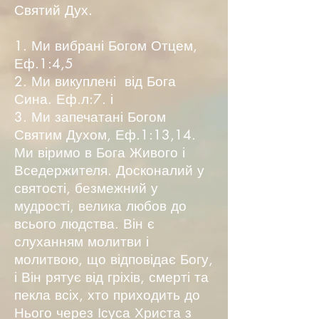
Святий Дух.
1. Ми вибрані Богом Отцем,
Еф.1:4,5
2. Ми викуплені від Бога
Сина. Еф.л:7. і
3. Ми запечатані Богом
Святим Духом, Еф.1:13,14.
Ми віримо в Бога Живого і
Вседержителя. Досконалий у
святості, безмежний у
мудрості, велика любов до
всього людства. Він є
слуханням молитви і
молитвою, що відповідає Богу,
і Він рятує від гріхів, смерті та
пекла всіх, хто приходить до
Нього через Ісуса Христа з