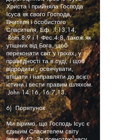
Христа і прийняла Господа
Ісуса як свого Господа,
Вчителя і особистого
Спасителя, Еф. .l:13,14,
Rom.8:9 і 1 Фес.4:8, також як
утішник від Бога, щоб
переконати світ у гріхах, у
праведності та в суді, і щоб
відродити , освячувати,
втішати і направляти до всієї
істини і вести правим шляхом.
John 14:16, 16:7,13.
6) Порятунок
Ми віримо, що Господь Ісус є
єдиним Спасителем світу
Іван.4:42. За повнотою часу